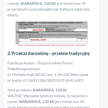
i numer (
BARAŃSKA, 12034
) jest konieczne. W
przeciwnym razie pieniądze nie trafią na subkonto
Marty.
2. Przekaż darowiznę – przelew tradycyjny
Fundacja Avalon – Bezpośrednia Pomoc
Niepełnosprawnym
ul. Michała Kajki 80/82, lok. 1, 04-620 Warszawa
nr konta: 62 1600 1286 0003 0031 8642 6001
tytuł przelewu:
BARAŃSKA, 12034
WAŻNE! Wpisanie tytułu przelewu, tj. nazwisko i
numer (
BARAŃSKA, 12034
) jest konieczne. W
przeciwnym razie pieniądze nie trafią na subkonto