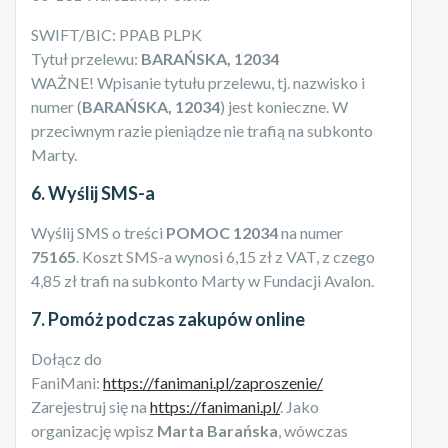
SWIFT/BIC: PPAB PLPK
Tytuł przelewu:
BARAŃSKA, 12034
WAŻNE! Wpisanie tytułu przelewu, tj. nazwisko i
numer (
BARAŃSKA, 12034
) jest konieczne. W
przeciwnym razie pieniądze nie trafią na subkonto
Marty.
6. Wyślij SMS-a
Wyślij SMS o treści
POMOC 12034
na numer
75165
. Koszt SMS-a wynosi 6,15 zł z VAT, z czego
4,85 zł trafi na subkonto Marty w Fundacji Avalon.
7. Pomóż podczas zakupów online
Dołącz do
FaniMani:
https://fanimani.pl/zaproszenie/
Zarejestruj się na
https://fanimani.pl/
. Jako
organizację wpisz
Marta Barańska
, wówczas