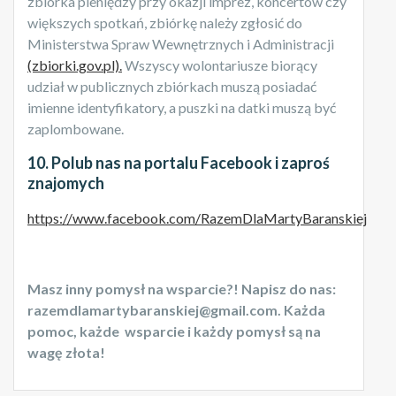
zbiórka pieniędzy przy okazji imprez, koncertów czy
większych spotkań, zbiórkę należy zgłosić do
Ministerstwa Spraw Wewnętrznych i Administracji
(zbiorki.gov.pl).
Wszyscy wolontariusze biorący
udział w publicznych zbiórkach muszą posiadać
imienne identyfikatory, a puszki na datki muszą być
zaplombowane.
10. Polub nas na portalu Facebook i zaproś
znajomych
https://www.facebook.com/RazemDlaMartyBaranskiej
Masz inny pomysł na wsparcie?! Napisz do nas:
razemdlamartybaranskiej@gmail.com. Każda
pomoc, każde wsparcie i każdy pomysł są na
wagę złota!