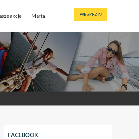
WESPRZYJ
asze akcje
Marta
FACEBOOK