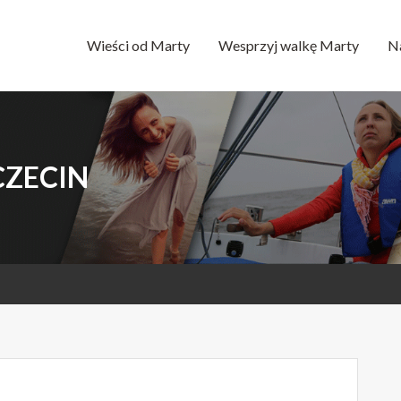
Wieści od Marty
Wesprzyj walkę Marty
N
CZECIN