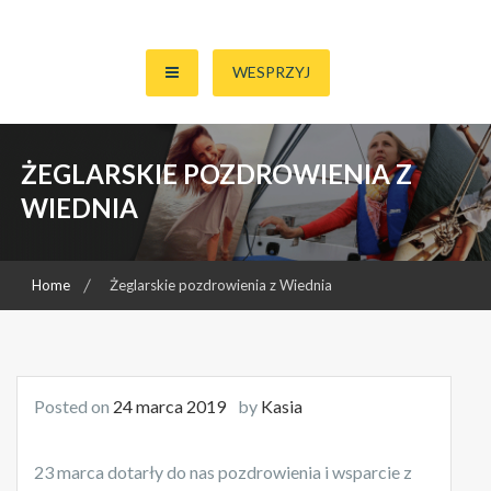
Skip
to
Zbieramy pieniądze na walkę Marty Barańskiej z Chorobą Cushinga
Razem Dla Marty
content
WESPRZYJ
ŻEGLARSKIE POZDROWIENIA Z
WIEDNIA
Home
Żeglarskie pozdrowienia z Wiednia
Posted on
24 marca 2019
by
Kasia
23 marca dotarły do nas pozdrowienia i wsparcie z