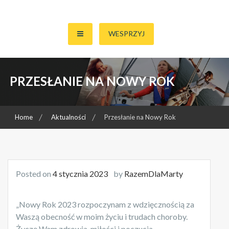
Skip
to
Zbieramy pieniądze na walkę Marty Barańskiej z Chorobą Cushinga
Razem Dla Marty
content
WESPRZYJ
PRZESŁANIE NA NOWY ROK
Home
Aktualności
Przesłanie na Nowy Rok
Posted on
4 stycznia 2023
by
RazemDlaMarty
„Nowy Rok 2023 rozpoczynam z wdzięcznością za
Waszą obecność w moim życiu i trudach choroby.
Życzę Wam zdrowia, miłości i poczucia