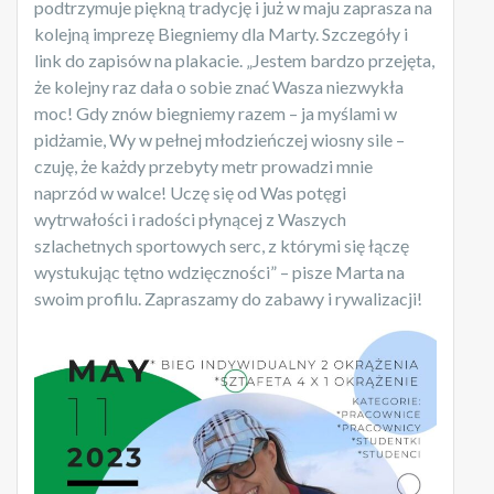
podtrzymuje piękną tradycję i już w maju zaprasza na
kolejną imprezę Biegniemy dla Marty. Szczegóły i
link do zapisów na plakacie. „Jestem bardzo przejęta,
że kolejny raz dała o sobie znać Wasza niezwykła
moc! Gdy znów biegniemy razem – ja myślami w
pidżamie, Wy w pełnej młodzieńczej wiosny sile –
czuję, że każdy przebyty metr prowadzi mnie
naprzód w walce! Uczę się od Was potęgi
wytrwałości i radości płynącej z Waszych
szlachetnych sportowych serc, z którymi się łączę
wystukując tętno wdzięczności” – pisze Marta na
swoim profilu. Zapraszamy do zabawy i rywalizacji!