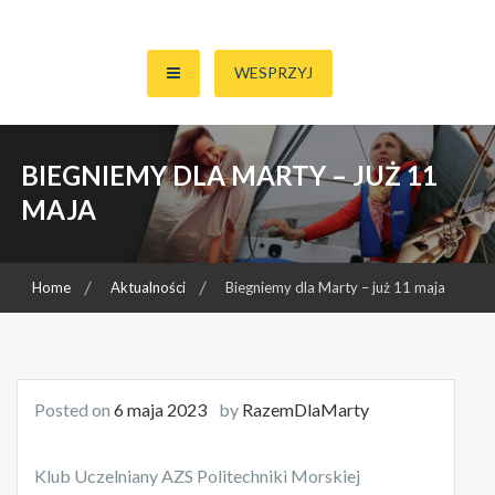
Skip
to
Zbieramy pieniądze na walkę Marty Barańskiej z Chorobą Cushinga
Razem Dla Marty
content
WESPRZYJ
BIEGNIEMY DLA MARTY – JUŻ 11
MAJA
Home
Aktualności
Biegniemy dla Marty – już 11 maja
Posted on
6 maja 2023
by
RazemDlaMarty
Klub Uczelniany AZS Politechniki Morskiej